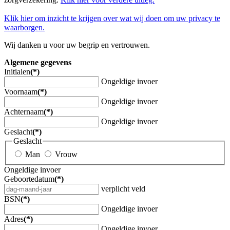
Klik hier om inzicht te krijgen over wat wij doen om uw privacy te
waarborgen.
Wij danken u voor uw begrip en vertrouwen.
Algemene gegevens
Initialen
(*)
Ongeldige invoer
Voornaam
(*)
Ongeldige invoer
Achternaam
(*)
Ongeldige invoer
Geslacht
(*)
Geslacht
Man
Vrouw
Ongeldige invoer
Geboortedatum
(*)
verplicht veld
BSN
(*)
Ongeldige invoer
Adres
(*)
Ongeldige invoer