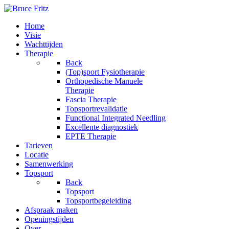
Home
Visie
Wachttijden
Therapie
Back
(Top)sport Fysiotherapie
Orthopedische Manuele
Therapie
Fascia Therapie
Topsportrevalidatie
Functional Integrated Needling
Excellente diagnostiek
EPTE Therapie
Tarieven
Locatie
Samenwerking
Topsport
Back
Topsport
Topsportbegeleiding
Afspraak maken
Openingstijden
Over